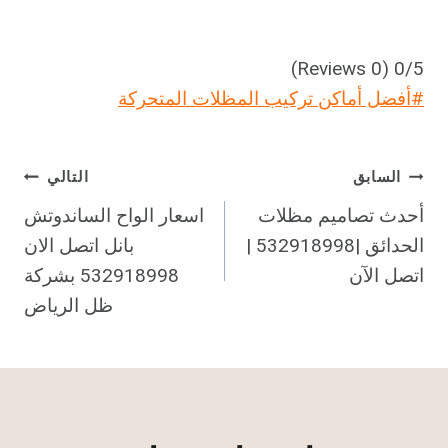
(0 Reviews)
0/5
وسوم
#
أفضل أماكن تركيب المظلات المتحركة
المقال:
تصفّح
السابق
التالي
أحدث تصاميم مظلات
اسعار الواح الساندوتش
المقالات
الحدائق |532918998 |
بانل اتصل الان
اتصل الآن
532918998 بشركة
ظل الرياض