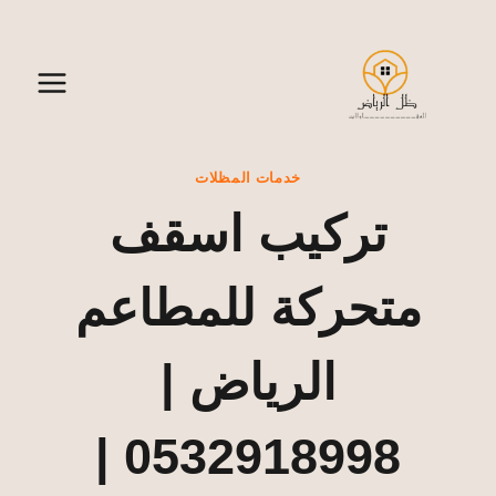
لتجاوز
لى
لمحتوى
خدمات المظلات
تركيب اسقف
متحركة للمطاعم
الرياض |
0532918998 |