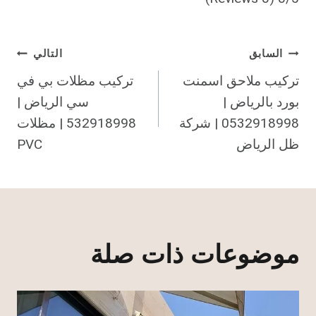
تصفّح
السابق
التالي
تركيب ملاحق اسمنت
تركيب مظلات بي في
المقالات
بورد بالرياض |
سي الرياض |
0532918998 | شركة
532918998 | مظلات
ظل الرياض
PVC
موضوعات ذات صلة