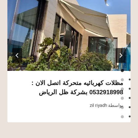
مظلات كهربائيه متحركة اتصل الان :
0532918998 بشركة ظل الرياض
بواسطة
zil riyadh