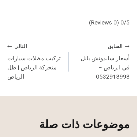
(0 Reviews)
0/5
تصفّح
السابق
التالي
أسعار ساندوتش بانل
تركيب مظلات سيارات
المقالات
في الرياض –
متحركة الرياض | ظل
0532918998
الرياض
موضوعات ذات صلة