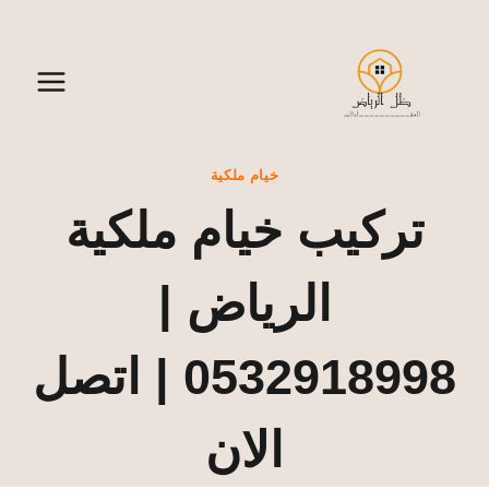
لتجاوز
لى
لمحتوى
خيام ملكية
تركيب خيام ملكية
الرياض |
0532918998 | اتصل
الان