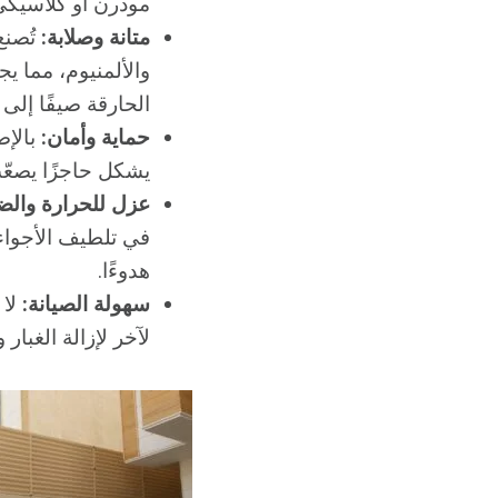
مودرن أو كلاسيكي
متانة وصلابة:
والألمنيوم، مما 
الحارقة صيفًا إلى 
حماية وأمان:
بالإض
يشكل حاجزًا يصعّ
عزل للحرارة والض
في تلطيف الأجواء 
هدوءًا.
سهولة الصيانة:
لا 
لآخر لإزالة الغبار و