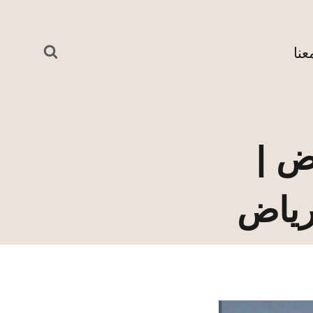
نا
ض |