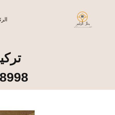
لتجاوز
لى
لمحتوى
الرئ
تركي
532918998 | 