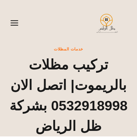
لتجاوز
لى
لمحتوى
خدمات المظلات
تركيب مظلات
بالريموت| اتصل الان
0532918998 بشركة
ظل الرياض