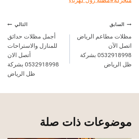
متحركة
#
مظلة رول كهرباء
تصفّح
السابق
التالي
مظلات مطاعم الرياض
أجمل مظلات حدائق
المقالات
اتصل الآن
للمنازل والاستراحات
0532918998 بشركة
أتصل الان
ظل الرياض
0532918998 بشركة
ظل الرياض
موضوعات ذات صلة