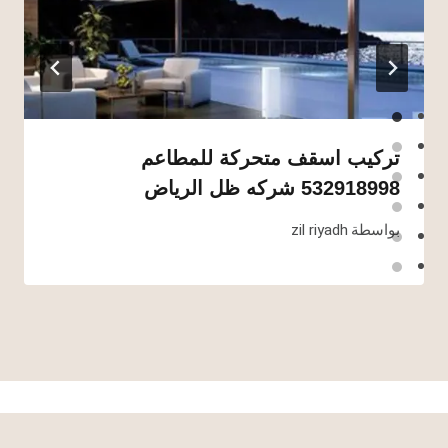
تركيب اسقف متحركة للمطاعم
532918998 شركه ظل الرياض
بواسطة
zil riyadh