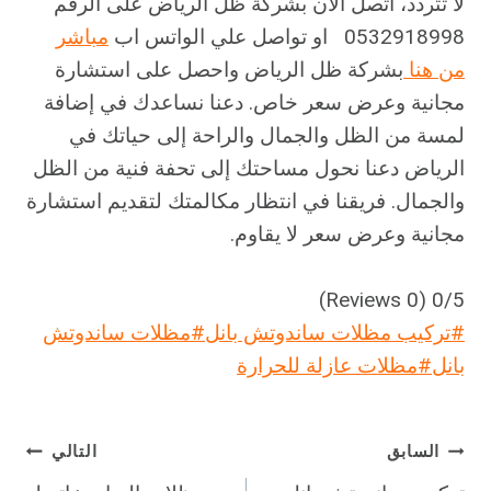
لا تتردد، اتصل الآن بشركة ظل الرياض على الرقم
0532918998 او تواصل علي الواتس اب
مباشر
من هنا
بشركة ظل الرياض واحصل على استشارة
مجانية وعرض سعر خاص. دعنا نساعدك في إضافة
لمسة من الظل والجمال والراحة إلى حياتك في
الرياض دعنا نحول مساحتك إلى تحفة فنية من الظل
والجمال. فريقنا في انتظار مكالمتك لتقديم استشارة
مجانية وعرض سعر لا يقاوم.
(0 Reviews)
0/5
وسوم
#
تركيب مظلات ساندوتش بانل
#
مظلات ساندوتش
المقال:
بانل
#
مظلات عازلة للحرارة
تصفّح
السابق
التالي