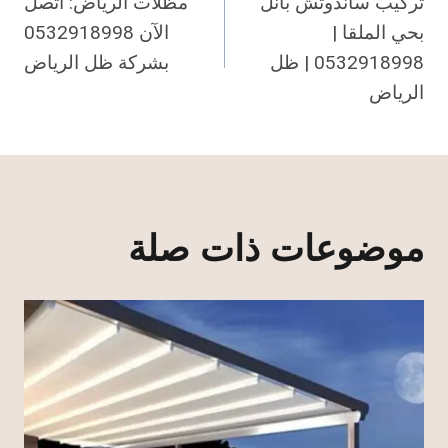
تركيب ساندوتش بانل
مظلات الرياض: اتصل
المقالات
بحي الملقا |
الآن 0532918998
0532918998 | ظل
بشركة ظل الرياض
الرياض
موضوعات ذات صلة