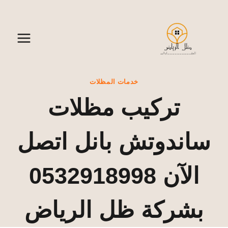
لتجاوز
لى
لمحتوى
خدمات المظلات
تركيب مظلات
ساندوتش بانل اتصل
الآن 0532918998
بشركة ظل الرياض