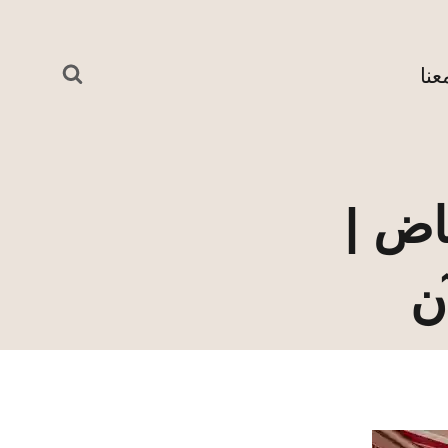
نا
اض |