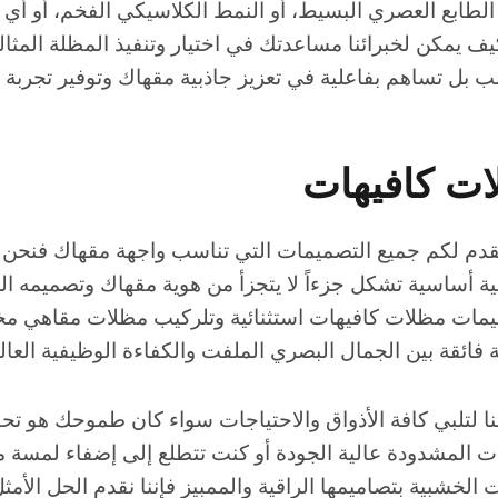
لطابع العصري البسيط، أو النمط الكلاسيكي الفخم، أو أي
يمكن لخبرائنا مساعدتك في اختيار وتنفيذ المظلة المثالية
 بل تساهم بفاعلية في تعزيز جاذبية مقهاك وتوفير تجربة ا
ت كافيهات
دم لكم جميع التصميمات التي تناسب واجهة مقهاك فنحن ل
 أساسية تشكل جزءاً لا يتجزأ من هوية مقهاك وتصميمه ا
يمات مظلات كافيهات استثنائية وتلركيب مظلات مقاهي مخت
 فائقة بين الجمال البصري الملفت والكفاءة الوظيفية العالي
اتنا لتلبي كافة الأذواق والاحتياجات سواء كان طموحك هو
 المشدودة عالية الجودة أو كنت تتطلع إلى إضفاء لمسة م
 الخشبية بتصاميمها الراقية والممبيز فإننا نقدم الحل الأم