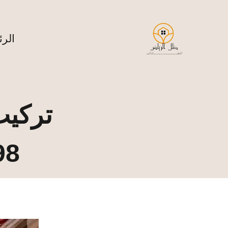
لتجاوز
لى
لمحتوى
الرئ
تركيب
8998