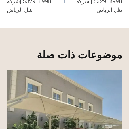
532918998 | شركه
532918998 |شركه
ظل الرياض
ظل الرياض
موضوعات ذات صلة