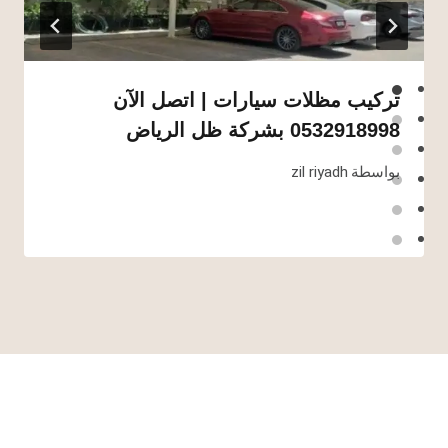
تركيب مظلات سيارات | اتصل الآن
0532918998 بشركة ظل الرياض
بواسطة
zil riyadh