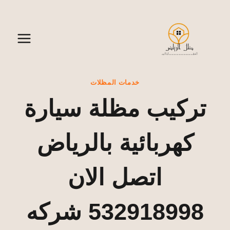
لتجاوز
لى
لمحتوى
خدمات المظلات
تركيب مظلة سيارة
كهربائية بالرياض
اتصل الان
532918998 شركه