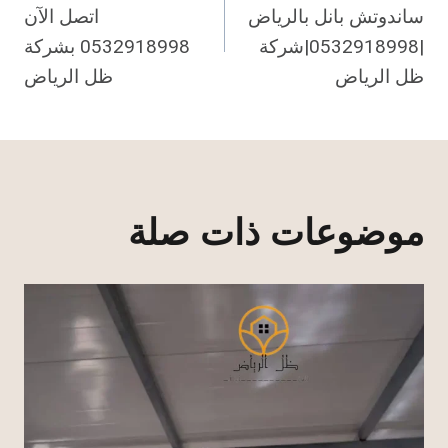
المقالات
ساندوتش بانل بالرياض
اتصل الآن
|0532918998|شركة
0532918998 بشركة
ظل الرياض
ظل الرياض
موضوعات ذات صلة