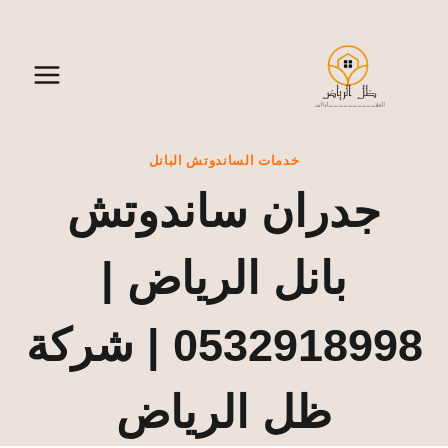
لتجاوز
لى
لمحتوى
خدمات الساندوتش البانل
جدران ساندوتش
بانل الرياض |
0532918998 | شركة
ظل الرياض