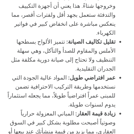
وخروجها شتاءً. هذا يعني أن أجهزة التكييف
والتدفئة ستعمل بجهد أقل ولفترات أقصر، مما
ينعكس مباشرة على انخفاض كبير في فواتير
الكهرباء.
تقليل تكاليف الصيانة:
تتميز الألواح بسطحها
الأملس والمقاوم للصدأ والتآكل، وهي سهلة
التنظيف ولا تحتاج إلى صيانة دورية مكلفة مثل
الجدران التقليدية.
عمر افتراضي طويل:
المواد عالية الجودة التي
نستخدمها وطريقة التركيب الاحترافية تضمن
للمبنى عمراً افتراضياً طويلاً، مما يجعله استثماراً
يدوم لسنوات طويلة.
زيادة قيمة العقار:
المباني المعزولة حرارياً
وصوتياً أصبحت مطلوبة بشكل كبير في السوق
العقاري، مما يزيد من قيمة منشأتك عند بيعها أو