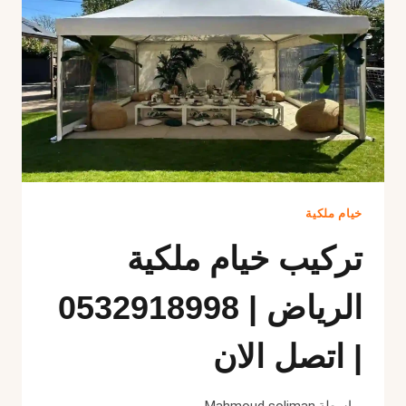
خيام ملكية
تركيب خيام ملكية
الرياض | 0532918998
| اتصل الان