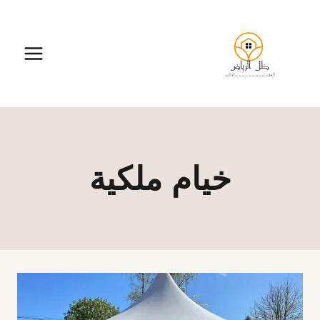
لتجاوز
لى
لمحتوى
خيام ملكية