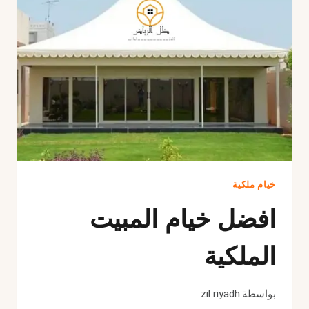
0532918998
|
اتصل
الان
خيام ملكية
افضل خيام المبيت
الملكية
بواسطة
zil riyadh