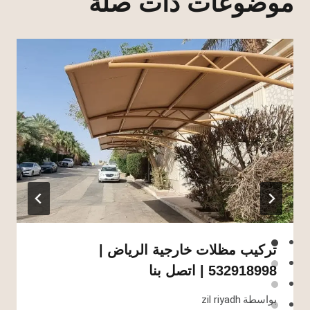
موضوعات ذات صلة
تركيب مظلات خارجية الرياض |
532918998 | اتصل بنا
بواسطة
zil riyadh