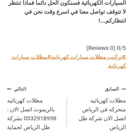
السيارات الكهربائية فسنكون الحل دائما فماذا تنتظر
لا تتوقف تواصل معنا في اسرع وقت نحن في
انتظاركم….!
(0 Reviews)
0/5
وسوم
#
تركيب مظلات سيارات كهربائيه
#
مظلات سيارات
المقال:
كهربائية
تصفّح
السابق
التالي
مظلات كهربائيه
مظلات كهربائيه
المقالات
متحركه في الرياض
بالريموت اتصل الان :
اتصل الان شركة ظل
0532918998 بشركة
الرياض
ظل الرياض لحماية