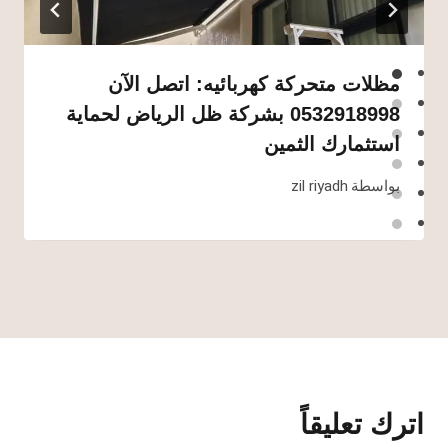
مظلات متحركة كهربائيه: اتصل الآن
0532918998 بشركة ظل الرياض لحماية
استثمارك الثمين
بواسطة
zil riyadh
اترك تعليقاً